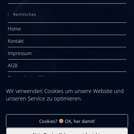
Rechtliches
Home
Kontakt
Impressum
AGB
Datenschutzerklärung
Cookie-Richtlinie (EU)
Wir verwenden Cookies um unsere Website und
unseren Service zu optimieren.
Social Media
Cookies?
OK, her damit!
Xing
Youtube