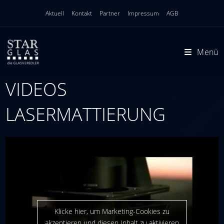
Zum
Aktuell
Kontakt
Partner
Impressum
AGB
Inhalt
springen
Menü
VIDEOS
LASERMATTIERUNG
Klicke hier, um Marketing-Cookies zu
akzeptieren und diesen Inhalt zu aktivieren