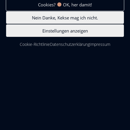
Cookies?
OK, her damit!
Nein Danke, Kekse mag ich nicht.
Einstellungen anzeigen
Cookie-Richtlinie
Datenschutzerklärung
Impressum
WEISSGLAS
Als Weissglas, extra weißes Glas oder eisenarmes Glas
bezeichnet man Kalk-Natrongläser, die im Floatverfahren
hergestellt werden, wobei der Eisenoxidanteil bei den
Rohstoffen auf maximal 200 ppm begrenzt ist. Das Glas ist