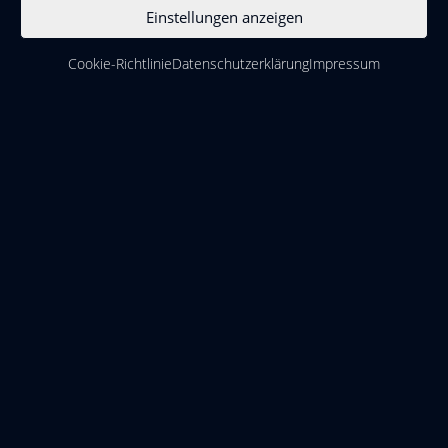
Einstellungen anzeigen
FÜR FLACHGLAS
Cookie-Richtlinie
Datenschutzerklärung
Impressum
Seit über 14 Jahren fertigen wir unsere „Cristallight“ Sockel
für Flachglas.
Mittlerweile haben wir in den verschiedenen Varianten
mehr als 20.000 Stück verkauft. Die meisten davon an
unsere geschätzten Marktbegleiter und Kollegen.